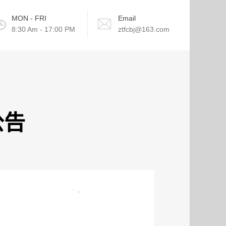
MON - FRI
Email
8:30 Am - 17:00 PM
ztfcbj@163.com
公告