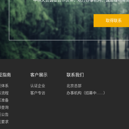
中林天合诚征合作伙伴、地方办事机构，诚邀各地有
取得联系
证指南
客户展示
联系我们
证体系
认证企业
北京总部
务流程
客户专访
办事机构（招募中......）
证准备
书查询
证公告
关要求